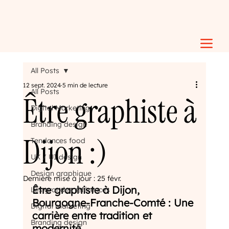
All Posts
12 sept. 2024
5 min de lecture
All Posts
Être graphiste à
Digital Marketing
Branding design
Dijon :)
Tendances food
UX / UI design
Design graphique
Dernière mise à jour :
25 févr.
Être graphiste à Dijon, 
Les grandes références
Bourgogne-Franche-Comté : Une 
Digital marketing
carrière entre tradition et 
Branding design
modernité