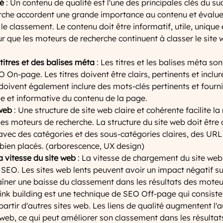
té
 : Un contenu de qualité est l'une des principales clés du s
che accordent une grande importance au contenu et évaluen
 le classement. Le contenu doit être informatif, utile, unique 
r que les moteurs de recherche continuent à classer le sit
titres et des balises méta
 : Les titres et les balises méta so
On-page. Les titres doivent être clairs, pertinents et inclur
doivent également inclure des mots-clés pertinents et fourni
se et informative du contenu de la page.
 web
 : Une structure de site web claire et cohérente facilite l
t les moteurs de recherche. La structure du site web doit être
avec des catégories et des sous-catégories claires, des URL 
 bien placés. (arborescence, UX design)
a vitesse du site web
 : La vitesse de chargement du site web 
 SEO. Les sites web lents peuvent avoir un impact négatif sur
traîner une baisse du classement dans les résultats des moteu
 link building est une technique de SEO Off-page qui consiste
 partir d'autres sites web. Les liens de qualité augmentent l'au
e web, ce qui peut améliorer son classement dans les résulta