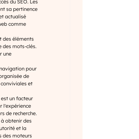
uccès du SEO. Les 
t sa pertinence 
et actualisé 
e web comme 
nt des éléments 
e des mots-clés. 
r une 
a navigation pour 
 organisée de 
conviviales et 
est un facteur 
 l'expérience 
rs de recherche.
 à obtenir des 
torité et la 
ts des moteurs 