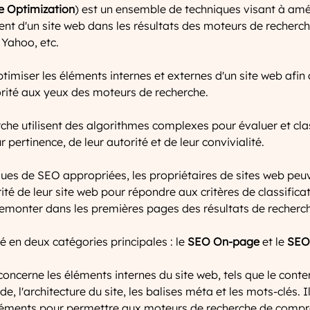
e Optimization
) est un ensemble de techniques visant à amél
ement d'un site web dans les résultats des moteurs de recherc
 Yahoo, etc.
timiser les éléments internes et externes d'un site web afin
orité aux yeux des moteurs de recherche. 
he utilisent des algorithmes complexes pour évaluer et class
 pertinence, de leur autorité et de leur convivialité. 
iques de SEO appropriées, les propriétaires de sites web peu
orité de leur site web pour répondre aux critères de classific
 remonter dans les premières pages des résultats de recherc
é en deux catégories principales : le 
SEO On-page
 et le 
SEO
ncerne les éléments internes du site web, tels que le conten
de, l'architecture du site, les balises méta et les mots-clés. I
léments pour permettre aux moteurs de recherche de compr