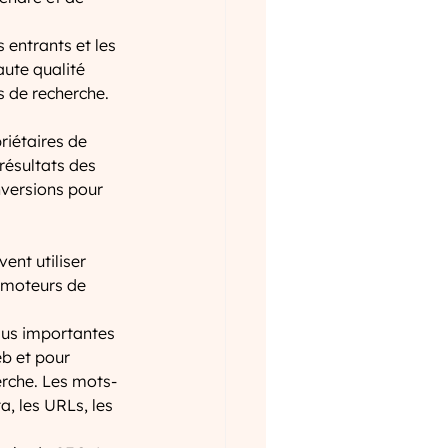
 entrants et les 
aute qualité 
s de recherche.
iétaires de 
résultats des 
nversions pour 
ent utiliser 
s moteurs de 
plus importantes 
eb et pour 
erche. Les mots-
a, les URLs, les 