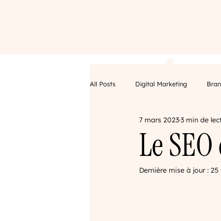
S
C
S
P
h
o
e
r
All Posts
Digital Marketing
Bran
o
n
r
o
7 mars 2023
3 min de lec
Digital marketing
Branding des
Le SEO 
p
t
v
j
Dernière mise à jour :
25 
a
i
e