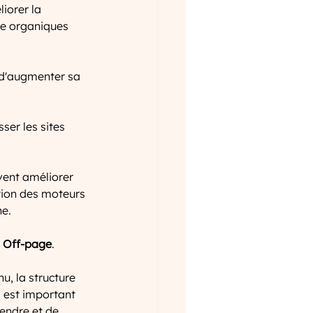
iorer la 
he organiques 
 d'augmenter sa 
er les sites 
vent améliorer 
ation des moteurs 
he.
 Off-page
.
u, la structure 
l est important 
endre et de 