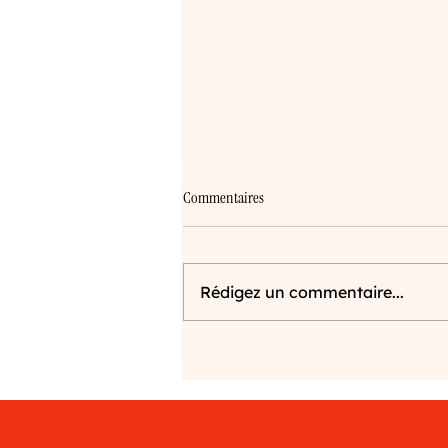
Commentaires
Rédigez un commentaire...
Phase d'idéation : pourquoi c'est l'étape
la plus stratégique de votre projet
créatif