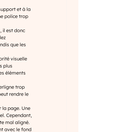
support et à la 
ne police trop 
 il est donc 
lez 
ndis que les 
rité visuelle 
s plus 
les éléments 
erligne trop 
peut rendre le 
ur la page. Une 
nel. Cependant, 
te mal aligné.
nt avec le fond 