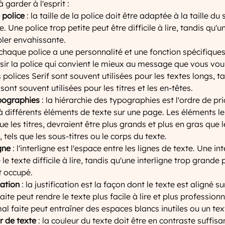
 garder à l'esprit :
 police
 : la taille de la police doit être adaptée à la taille du 
. Une police trop petite peut être difficile à lire, tandis qu'u
ler envahissante.
 chaque police a une personnalité et une fonction spécifiques,
sir la police qui convient le mieux au message que vous vou
olices Serif sont souvent utilisées pour les textes longs, ta
sont souvent utilisées pour les titres et les en-têtes.
ypographies
 : la hiérarchie des typographies est l'ordre de prio
 différents éléments de texte sur une page. Les éléments le
ue les titres, devraient être plus grands et plus en gras que 
tels que les sous-titres ou le corps du texte.
gne
 : l'interligne est l'espace entre les lignes de texte. Une int
le texte difficile à lire, tandis qu'une interligne trop grande 
t occupé.
cation
 : la justification est la façon dont le texte est aligné s
faite peut rendre le texte plus facile à lire et plus profession
mal faite peut entraîner des espaces blancs inutiles ou un tex
r de texte
 : la couleur du texte doit être en contraste suffisa