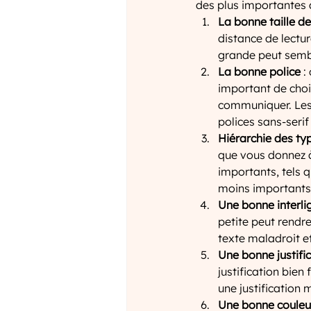
des plus importantes à
La bonne taille de
distance de lecture
grande peut semb
La bonne police
 :
important de choi
communiquer. Les p
polices sans-serif 
Hiérarchie des t
que vous donnez à
importants, tels q
moins importants, 
Une bonne interli
petite peut rendre 
texte maladroit e
Une bonne justifi
justification bien 
une justification 
Une bonne couleu