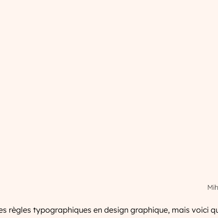
h
                                   
es règles typographiques en design graphique, mais voici q