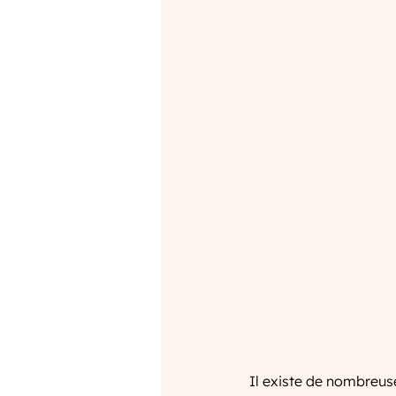
c
c
t
t
e
s
s
Il existe de nombreus