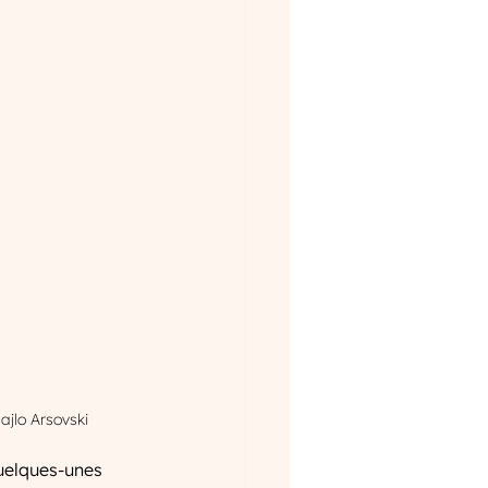
                                                                                                                 Mihajlo Arsovski
uelques-unes 