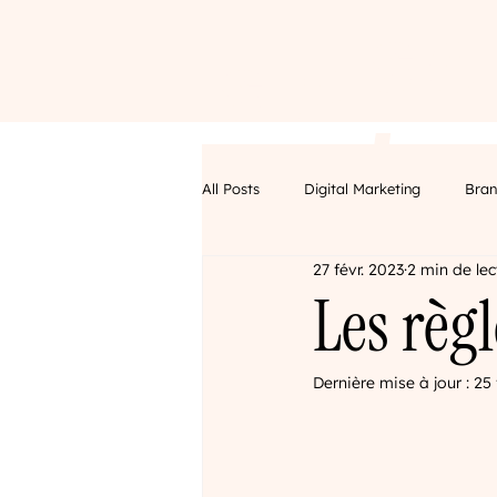
S
C
S
P
h
o
e
r
All Posts
Digital Marketing
Bran
o
n
r
o
27 févr. 2023
2 min de lec
Digital marketing
Branding des
Les règ
p
t
v
j
Dernière mise à jour :
25 
a
i
e