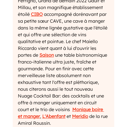
Ferrigno, Grand de demain 2022 Gault et 
Millau, et son magnifique établissement 
étoilé 
CIBO
 accompagné dorénavant par 
sa petite sœur CAVE, une cave à manger 
dans la même lignée gustative que l'étoilé 
et qui offre une sélection de vins 
qualitative et pointue. Le chef Maiello 
Riccardo vient quant à lui d'ouvrir les 
portes de 
Saison
 une table bistronomique 
franco-italienne ultra juste, fraîche et 
gourmande. Pour en finir avec cette 
merveilleuse liste absolument non 
exhaustive tant l'offre est pléthorique, 
nous citerons aussi le tout nouveau 
Nuage Cocktail Bar: des cocktails et une 
offre à manger uniquement en circuit 
court et le trio de voisins  
Monique boire 
et manger
, 
L'Abenfant
et 
Meridio
 de la rue 
Amiral Roussin.