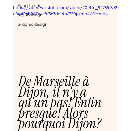
Food trends
https://video.wixstatic.com/video/20f4fc_92735f3e2
e0a496b947bce8f567dc14b/720p/mp4/file.mp4
ux/ui design
Graphic design
De Marseille à 
Dijon, il n'y a 
qu'un pas! Enfin 
presque! Alors 
pourquoi Dijon?