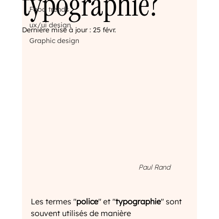
typographie?
Food trends
ux/ui design
Dernière mise à jour :
25 févr.
Graphic design
Paul Rand
Les termes "
police
" et "
typographie
" sont 
souvent utilisés de manière 