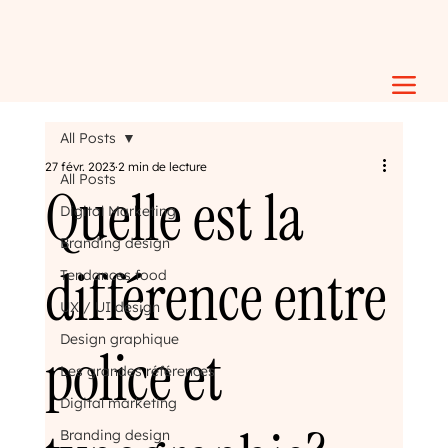
All Posts
27 févr. 2023
2 min de lecture
All Posts
Quelle est la
Digital Marketing
Branding design
différence entre
Tendances food
UX / UI design
Design graphique
police et
Les grandes références
Digital marketing
Branding design