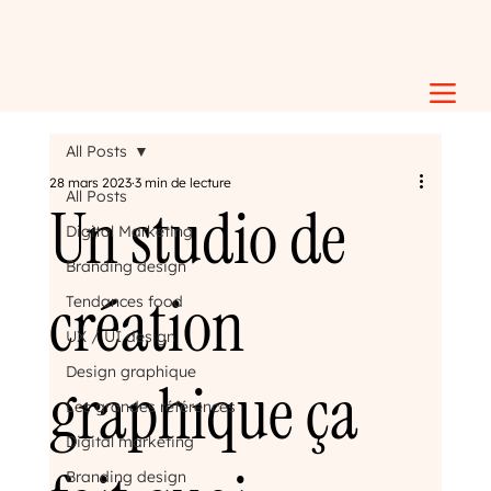
All Posts
28 mars 2023
3 min de lecture
All Posts
Un studio de
Digital Marketing
Branding design
création
Tendances food
UX / UI design
Design graphique
graphique ça
Les grandes références
Digital marketing
Branding design