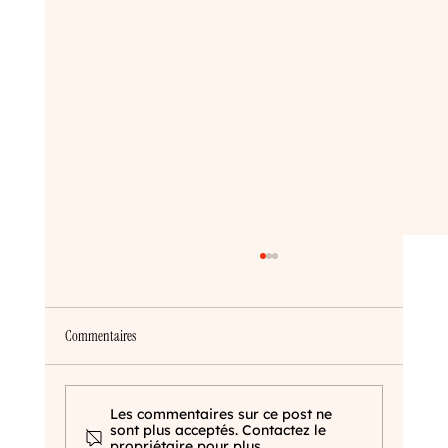
Commentaires
Un site web pour votre entreprise
Les commentaires sur ce post ne
sont plus acceptés. Contactez le
propriétaire pour plus