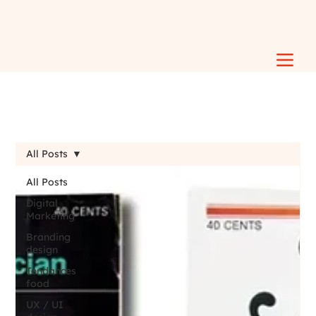
All Posts
All Posts
Digital
Marketing
Branding
design
Tendances
food
UX / UI