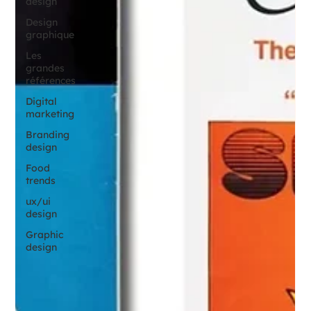
design
Design
graphique
Les
grandes
références
Digital
marketing
Branding
design
Food
trends
ux/ui
design
Graphic
design