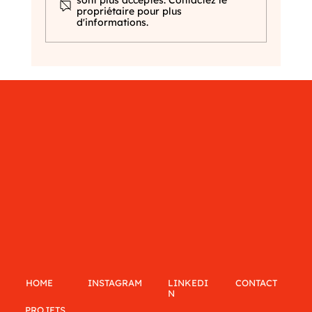
propriétaire pour plus
d'informations.
Tanaka Ikko : Le père du design graphique japonais
moderne
LINKEDI
CONTACT
INSTAGRAM
HOME
N
PROJETS