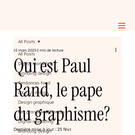
All Posts
15 mars 2023
2 min de lecture
All Posts
Qui est Paul
Digital Marketing
Branding design
Rand, le pape
Tendances food
UX / UI design
Design graphique
du graphisme?
Les grandes références
Digital marketing
Dernière mise à jour :
25 févr.
Branding design