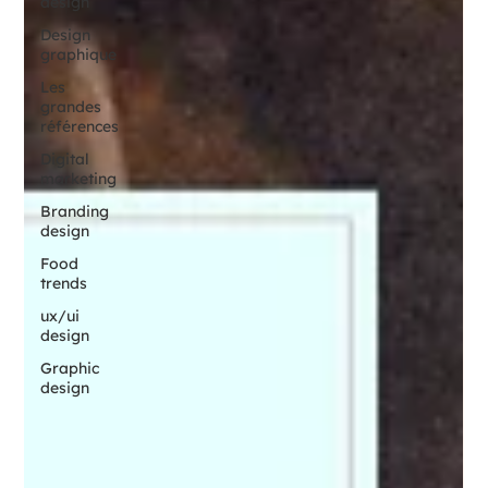
design
Design
graphique
Les
grandes
références
Digital
marketing
Branding
design
Food
trends
ux/ui
design
Graphic
design