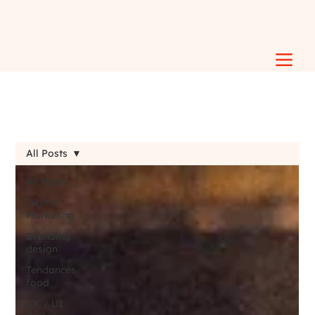
All Posts
All Posts
Digital
Marketing
Branding
design
Tendances
food
UX / UI