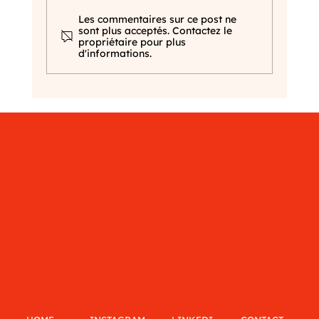
Un site web pour votre entreprise
Les commentaires sur ce post ne
sont plus acceptés. Contactez le
propriétaire pour plus
d'informations.